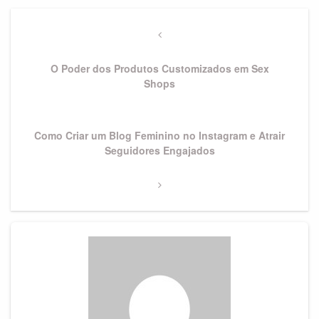
Navegação
de
Previous
Post
Post
O Poder dos Produtos Customizados em Sex
Shops
Next
Como Criar um Blog Feminino no Instagram e Atrair
Post
Seguidores Engajados