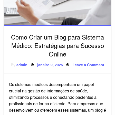
Como Criar um Blog para Sistema
Médico: Estratégias para Sucesso
Online
Posted
on
By
admin
janeiro 9, 2025
Leave a Comment
on
Como
Criar
um
Blog
para
Os sistemas médicos desempenham um papel
Siste
Médic
crucial na gestão de informações de saúde,
Estrat
para
otimizando processos e conectando pacientes a
Suces
profissionais de forma eficiente. Para empresas que
Onlin
desenvolvem ou oferecem esses sistemas, um blog é