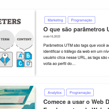
Marketing
Programação
O que são parâmetros
Posted
maio 16, 2023
on
Parâmetros UTM são tags que você adi
identificar o tráfego da web em um ní
usuário clica nesse URL, as tags sã
volta ao perfil do…
Analytics
Programação
Comece a usar o Web 