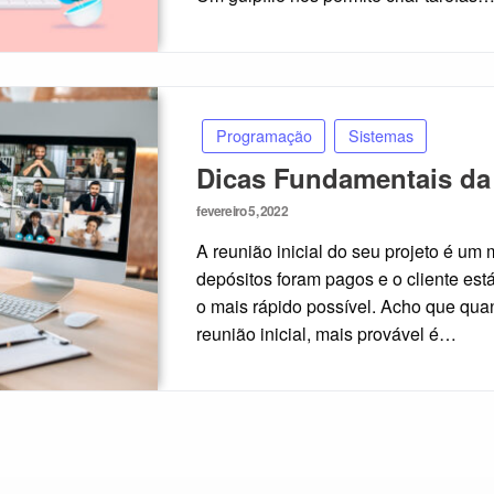
Programação
Sistemas
Dicas Fundamentais da 
Posted
fevereiro 5, 2022
on
A reunião inicial do seu projeto é u
depósitos foram pagos e o cliente est
o mais rápido possível. Acho que qua
reunião inicial, mais provável é…