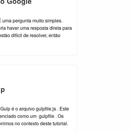
o Google
É uma pergunta muito simples.
ria haver uma resposta direta para
tão difícil de resolver, então
lp
ulp é o arquivo gulpfile.js . Este
enciado como um gulpfile . Os
nônimos no contexto deste tutorial.
…