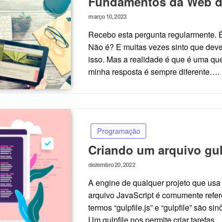
Fundamentos da Web d
Posted
março 10, 2023
on
Recebo esta pergunta regularmente. 
Não é? E muitas vezes sinto que deve
isso. Mas a realidade é que é uma ques
minha resposta é sempre diferente….
Programação
Criando um arquivo gu
Posted
dezembro 20, 2022
on
A engine de qualquer projeto que usa G
arquivo JavaScript é comumente refer
termos “gulpfile.js” e “gulpfile” são si
Um gulpfile nos permite criar tarefas