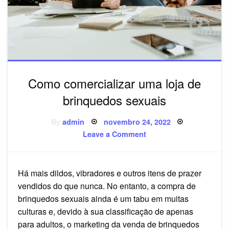
Como comercializar uma loja de
brinquedos sexuais
Posted
By
admin
novembro 24, 2022
on
on
Leave a Comment
Como
comercializar
uma
loja
de
Há mais dildos, vibradores e outros itens de prazer
brinquedos
sexuais
vendidos do que nunca. No entanto, a compra de
brinquedos sexuais ainda é um tabu em muitas
culturas e, devido à sua classificação de apenas
para adultos, o marketing da venda de brinquedos