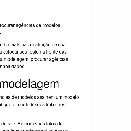
cia
los
sso
procurar agências de modelos.
tria
.
ue há mais na construção de sua
a colocar seu rosto na frente das
 na modelagem, procurar agências
habilidades.
e modelagem
agências de modelos assinem um modelo
i querer conferir seus trabalhos
o de site. Embora suas fotos de
eriência profissional anterior e