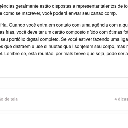
agências geralmente estão dispostas a representar talentos de fo
re como se inscrever, você poderá enviar seu cartão comp.
fria. Quando você entra em contato com uma agência com a q
as frias, você deve ter um cartão composto nítido com ótimas fo
seu portfólio digital completo. Se você estiver fazendo uma lig
s que distraem e use silhuetas que lisonjeiem seu corpo, mas
l. Lembre-se, esta reunião, por mais breve que seja, pode ser
o de tela
Next
4 dica
Post