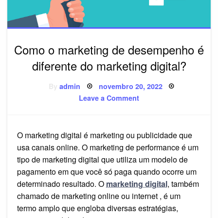
Como o marketing de desempenho é
diferente do marketing digital?
Posted
By
admin
novembro 20, 2022
on
on
Leave a Comment
Como
o
marketing
de
desempenho
O marketing digital é marketing ou publicidade que
é
diferente
usa canais online. O marketing de performance é um
do
marketing
tipo de marketing digital que utiliza um modelo de
digital?
pagamento em que você só paga quando ocorre um
determinado resultado. O
marketing digital
, também
chamado de marketing online ou internet , é um
termo amplo que engloba diversas estratégias,