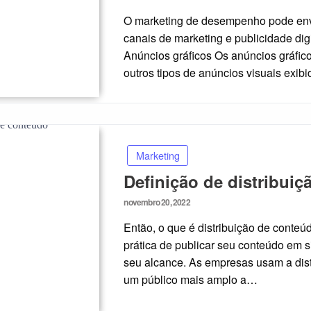
on
O marketing de desempenho pode envo
canais de marketing e publicidade digi
Anúncios gráficos Os anúncios gráfic
outros tipos de anúncios visuais exi
Marketing
Definição de distribui
Posted
novembro 20, 2022
on
Então, o que é distribuição de conteú
prática de publicar seu conteúdo em s
seu alcance. As empresas usam a dist
um público mais amplo a…