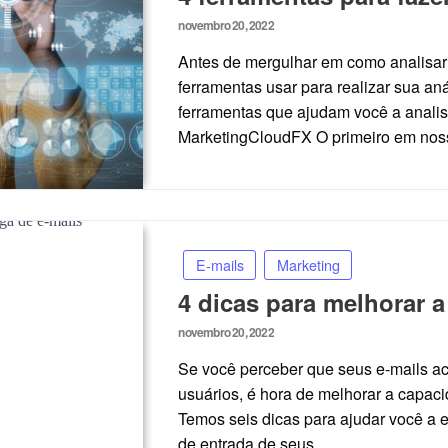
Posted
novembro 20, 2022
on
Antes de mergulhar em como analisar 
ferramentas usar para realizar sua aná
ferramentas que ajudam você a analisar
MarketingCloudFX O primeiro em nos
E-mails
Marketing
4 dicas para melhorar a
Posted
novembro 20, 2022
on
Se você perceber que seus e-mails 
usuários, é hora de melhorar a capaci
Temos seis dicas para ajudar você a e
de entrada de seus…