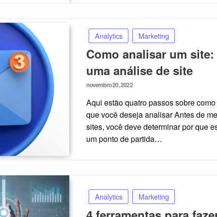
Analytics
Marketing
Como analisar um site: 
uma análise de site
Posted
novembro 20, 2022
on
Aqui estão quatro passos sobre como a
que você deseja analisar Antes de m
sites, você deve determinar por que e
um ponto de partida…
Analytics
Marketing
4 ferramentas para faze