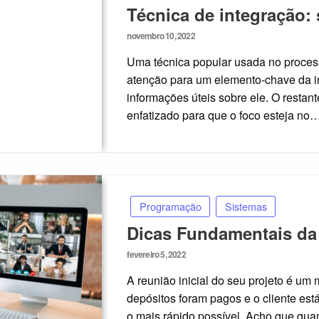
Técnica de integração:
Posted
novembro 10, 2022
on
Uma técnica popular usada no proces
atenção para um elemento-chave da in
informações úteis sobre ele. O restant
enfatizado para que o foco esteja no
Programação
Sistemas
Dicas Fundamentais da 
Posted
fevereiro 5, 2022
on
A reunião inicial do seu projeto é u
depósitos foram pagos e o cliente est
o mais rápido possível. Acho que qua