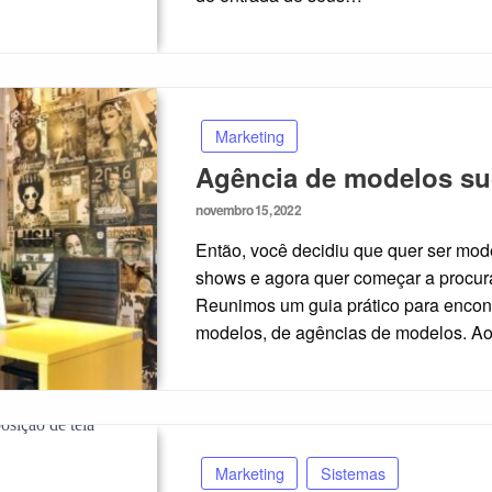
Marketing
Agência de modelos su
Posted
novembro 15, 2022
on
Então, você decidiu que quer ser mod
shows e agora quer começar a procur
Reunimos um guia prático para encon
modelos, de agências de modelos. Ao
Marketing
Sistemas